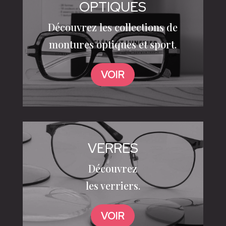
OPTIQUES
Découvrez les collections de
montures optiques et sport.
VOIR
VERRES
Découvrez
les verriers.
VOIR